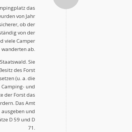
mpingplatz das
urden von Jahr
icherer, ob der
ständig von der
nd viele Camper
wanderten ab.
Staatswald. Sie
esitz des Forst
tzen (u. a. die
e Camping- und
 der Forst das
ordern. Das Amt
d ausgeben und
ätze D 59 und D
71.