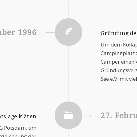
mber 1996
Gründung des
Um dem Kollap
Campingplatz z
Camper einen V
Gründungsver
See e.V. mit vi
27. Febr
tslage klären
LG Potsdam, um
Bezeichnung der