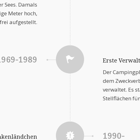
er Sees. Damals
ge Meter hoch,
rei aufgestellt.
1969-1989
Erste Verwal
Der Campingpl
dem Zweckverb
verwaltet. Es s
Stellflächen f
1990-
nkenländchen