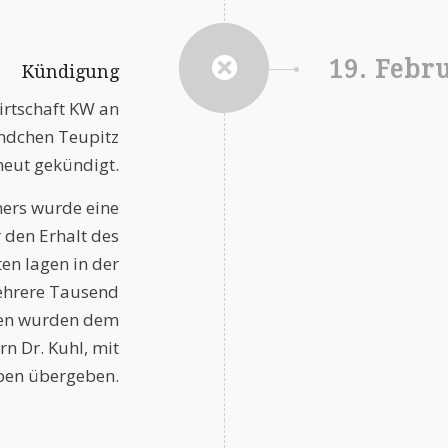
19. Febr
Kündigung
irtschaft KW an
ndchen Teupitz
eut gekündigt.
ers wurde eine
 den Erhalt des
ten lagen in der
ehrere Tausend
ten wurden dem
rn Dr. Kuhl, mit
ben übergeben.